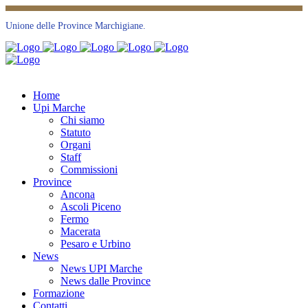
Unione delle Province Marchigiane.
Home
Upi Marche
Chi siamo
Statuto
Organi
Staff
Commissioni
Province
Ancona
Ascoli Piceno
Fermo
Macerata
Pesaro e Urbino
News
News UPI Marche
News dalle Province
Formazione
Contatti