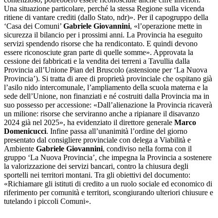
Una situazione particolare, perché la stessa Regione sulla vicenda
ritiene di vantare crediti (dallo Stato, ndr)». Per il capogruppo della
‘Casa dei Comuni’
Gabriele Giovannini
, «l’operazione mette in
sicurezza il bilancio per i prossimi anni. La Provincia ha eseguito
servizi spendendo risorse che ha rendicontato. E quindi devono
essere riconosciute gran parte di quelle somme». Approvata la
cessione dei fabbricati e la vendita dei terreni a Tavullia dalla
Provincia all’Unione Pian del Bruscolo (astensione per ‘La Nuova
Provincia’). Si tratta di aree di proprietà provinciale che ospitano già
l’asilo nido intercomunale, l’ampliamento della scuola materna e la
sede dell’Unione, non finanziati e né costruiti dalla Provincia ma in
suo possesso per accessione: «Dall’alienazione la Provincia ricaverà
un milione: risorse che serviranno anche a ripianare il disavanzo
2024 già nel 2025», ha evidenziato il direttore generale
Marco
Domenicucci
. Infine passa all’unanimità l’ordine del giorno
presentato dal consigliere provinciale con delega a Viabilità e
Ambiente
Gabriele Giovannini
, condiviso nella forma con il
gruppo ‘La Nuova Provincia’, che impegna la Provincia a sostenere
la valorizzazione dei servizi bancari, contro la chiusura degli
sportelli nei territori montani. Tra gli obiettivi del documento:
«Richiamare gli istituti di credito a un ruolo sociale ed economico di
riferimento per comunità e territori, scongiurando ulteriori chiusure e
tutelando i piccoli Comuni».