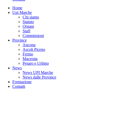
Home
Upi Marche
Chi siamo
Statuto
Organi
Staff
Commissioni
Province
Ancona
Ascoli Piceno
Fermo
Macerata
Pesaro e Urbino
News
News UPI Marche
News dalle Province
Formazione
Contatti