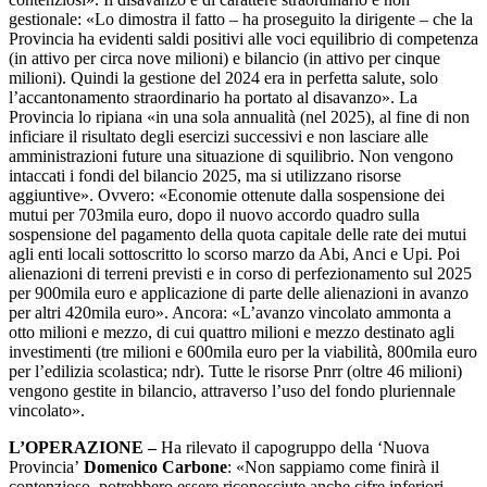
gestionale: «Lo dimostra il fatto – ha proseguito la dirigente – che la
Provincia ha evidenti saldi positivi alle voci equilibrio di competenza
(in attivo per circa nove milioni) e bilancio (in attivo per cinque
milioni). Quindi la gestione del 2024 era in perfetta salute, solo
l’accantonamento straordinario ha portato al disavanzo». La
Provincia lo ripiana «in una sola annualità (nel 2025), al fine di non
inficiare il risultato degli esercizi successivi e non lasciare alle
amministrazioni future una situazione di squilibrio. Non vengono
intaccati i fondi del bilancio 2025, ma si utilizzano risorse
aggiuntive». Ovvero: «Economie ottenute dalla sospensione dei
mutui per 703mila euro, dopo il nuovo accordo quadro sulla
sospensione del pagamento della quota capitale delle rate dei mutui
agli enti locali sottoscritto lo scorso marzo da Abi, Anci e Upi. Poi
alienazioni di terreni previsti e in corso di perfezionamento sul 2025
per 900mila euro e applicazione di parte delle alienazioni in avanzo
per altri 420mila euro». Ancora: «L’avanzo vincolato ammonta a
otto milioni e mezzo, di cui quattro milioni e mezzo destinato agli
investimenti (tre milioni e 600mila euro per la viabilità, 800mila euro
per l’edilizia scolastica; ndr). Tutte le risorse Pnrr (oltre 46 milioni)
vengono gestite in bilancio, attraverso l’uso del fondo pluriennale
vincolato».
L’OPERAZIONE –
Ha rilevato il capogruppo della ‘Nuova
Provincia’
Domenico Carbone
: «Non sappiamo come finirà il
contenzioso, potrebbero essere riconosciute anche cifre inferiori.