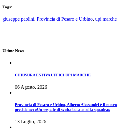
Tags:
giuseppe paolini
,
Provincia di Pesaro e Urbino
,
upi marche
Ultime News
CHIUSURA ESTIVA UFFICI UPI MARCHE
06 Agosto, 2026
Provincia di Pesaro e Urbino, Alberto Alessandri è il nuovo
presidente: «Un segnale di svolta basato sulla squadra»
13 Luglio, 2026