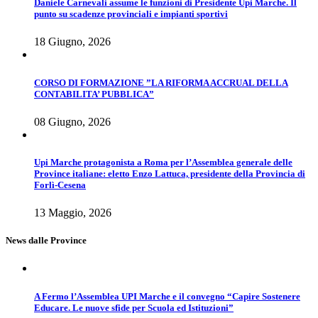
Daniele Carnevali assume le funzioni di Presidente Upi Marche. Il
punto su scadenze provinciali e impianti sportivi
18 Giugno, 2026
CORSO DI FORMAZIONE ”LA RIFORMA ACCRUAL DELLA
CONTABILITA’ PUBBLICA”
08 Giugno, 2026
Upi Marche protagonista a Roma per l’Assemblea generale delle
Province italiane: eletto Enzo Lattuca, presidente della Provincia di
Forlì-Cesena
13 Maggio, 2026
News dalle Province
A Fermo l’Assemblea UPI Marche e il convegno “Capire Sostenere
Educare. Le nuove sfide per Scuola ed Istituzioni”