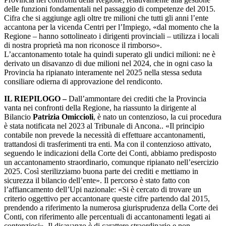
delle funzioni fondamentali nel passaggio di competenze del 2015.
Cifra che si aggiunge agli oltre tre milioni che tutti gli anni l’ente
accantona per la vicenda Centri per l’Impiego, «dal momento che la
Regione – hanno sottolineato i dirigenti provinciali – utilizza i locali
di nostra proprietà ma non riconosce il rimborso».
L’accantonamento totale ha quindi superato gli undici milioni: ne è
derivato un disavanzo di due milioni nel 2024, che in ogni caso la
Provincia ha ripianato interamente nel 2025 nella stessa seduta
consiliare odierna di approvazione del rendiconto.
IL RIEPILOGO –
Dall’ammontare dei crediti che la Provincia
vanta nei confronti della Regione, ha riassunto la dirigente al
Bilancio
Patrizia Omiccioli
, è nato un contenzioso, la cui procedura
è stata notificata nel 2023 al Tribunale di Ancona.. «Il principio
contabile non prevede la necessità di effettuare accantonamenti,
trattandosi di trasferimenti tra enti. Ma con il contenzioso attivato,
seguendo le indicazioni della Corte dei Conti, abbiamo predisposto
un accantonamento straordinario, comunque ripianato nell’esercizio
2025. Così sterilizziamo buona parte dei crediti e mettiamo in
sicurezza il bilancio dell’ente». Il percorso è stato fatto con
l’affiancamento dell’Upi nazionale: «Si è cercato di trovare un
criterio oggettivo per accantonare queste cifre partendo dal 2015,
prendendo a riferimento la numerosa giurisprudenza della Corte dei
Conti, con riferimento alle percentuali di accantonamenti legati ai
contenziosi». Il disavanzo è di carattere straordinario e non