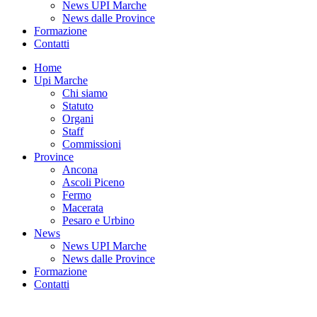
News UPI Marche
News dalle Province
Formazione
Contatti
Home
Upi Marche
Chi siamo
Statuto
Organi
Staff
Commissioni
Province
Ancona
Ascoli Piceno
Fermo
Macerata
Pesaro e Urbino
News
News UPI Marche
News dalle Province
Formazione
Contatti