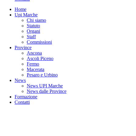
Home
Upi Marche
Chi siamo
Statuto
Organi
Staff
Commissioni
Province
Ancona
Ascoli Piceno
Fermo
Macerata
Pesaro e Urbino
News
News UPI Marche
News dalle Province
Formazione
Contatti