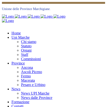
Unione delle Province Marchigiane.
Home
Upi Marche
Chi siamo
Statuto
Organi
Staff
Commissioni
Province
Ancona
Ascoli Piceno
Fermo
Macerata
Pesaro e Urbino
News
News UPI Marche
News dalle Province
Formazione
Contatti