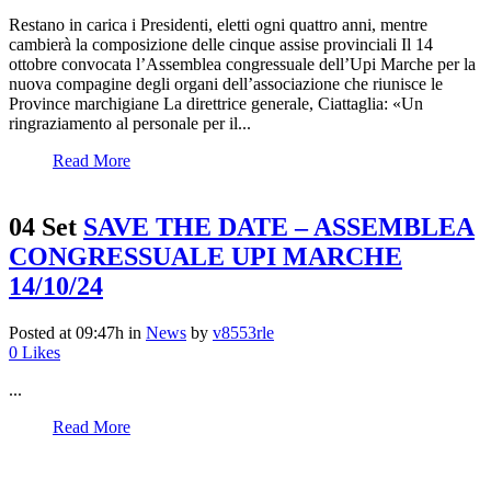
Restano in carica i Presidenti, eletti ogni quattro anni, mentre
cambierà la composizione delle cinque assise provinciali Il 14
ottobre convocata l’Assemblea congressuale dell’Upi Marche per la
nuova compagine degli organi dell’associazione che riunisce le
Province marchigiane La direttrice generale, Ciattaglia: «Un
ringraziamento al personale per il...
Read More
04 Set
SAVE THE DATE – ASSEMBLEA
CONGRESSUALE UPI MARCHE
14/10/24
Posted at 09:47h
in
News
by
v8553rle
0
Likes
...
Read More
Corso Garibaldi 78 - 60121 Ancona (An)